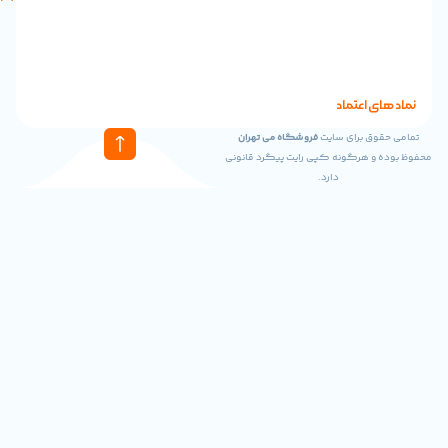
های
تماس
61
64
100
0921
تماد
02191011299
ای سایت
فروشگاه می تهران
گونه کپی رایت پیگرد قانونی
دارد.