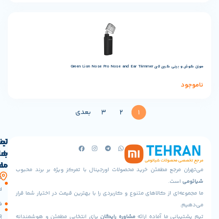
Green Lion Nose Pro Nose and
بعدی
3
2
1
لینک
تماس
با
های
ما
مفید
جع مطمئن خرید محصولات اورجینال با تمرکز ویژه بر برند محبوب
آدرس
صفحه
حساب
.
ما
اصلی
کاربری
 از کالاهای متنوع و کاربردی را با بهترین قیمت در اختیار شما قرار
تهران،پونک
سیاست
فروشگاه
جنوبی،
مرجوعی
 ما آماده ارائه
مشاوره رایگان
برای انتخابی مطمئن و هوشمندانه
خیابان
تماس