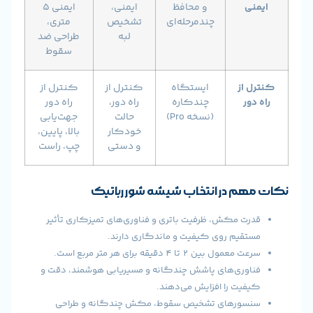
ی
و محافظ
ایمنی،
ایمنی ۵
چندمرحله‌ای
تشخیص
متری،
لبه
طراحی ضد
سقوط
از
ایستگاه
کنترل از
کنترل از
ر
چندکاره
راه دور،
راه دور
(نسخه Pro)
حالت
جهت‌یابی
خودکار
بالا، پایین،
و دستی
چپ، راست
م در انتخاب شیشه شور رباتیک
ت مکش، ظرفیت باتری و فناوری‌های تمیزکاری تأثیر
قیم روی کیفیت و ماندگاری دارند.
ول بین ۲ تا ۴ دقیقه برای هر متر مربع است.
وری‌های پاشش چندگانه و مسیریابی هوشمند، دقت و
یت را افزایش می‌دهند.
ورهای تشخیص سقوط، مکش چندگانه و طراحی