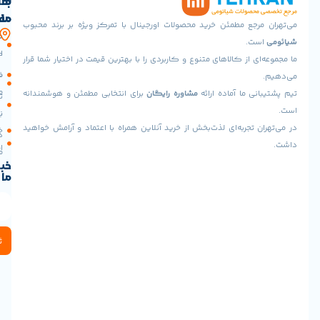
با
های
ما
مفید
جع مطمئن خرید محصولات اورجینال با تمرکز ویژه بر برند محبوب
آدرس
صفحه
حساب
.
ما
اصلی
کاربری
 از کالاهای متنوع و کاربردی را با بهترین قیمت در اختیار شما قرار
تهران،پونک
سیاست
فروشگاه
جنوبی،
مرجوعی
 ما آماده ارائه
مشاوره رایگان
برای انتخابی مطمئن و هوشمندانه
خیابان
تماس
شهید
با ما
نحوه
برادران
تجربه‌ای لذت‌بخش از خرید آنلاین همراه با اعتماد و آرامش خواهید
خرید
درباره
خوش
اقساطی
ما
طینت،
خبرنامه
بلوار
ما
عدل،
پلاک
3
(تحویل
حضوری
ثبت
:
میدان
آزادی
نبش
نورانی