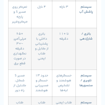
م
۳ نازله
۴ نازل
تمرکز روی
آب
مسیر S و
پارچه
میکروفیبر
/
تا ۱۱۰
باتری
۶۵۰
هی
دقیقه
داخلی با
میلی‌آمپر،
پشتیبانی
~۳۰
از کابل و
دقیقه
طناب
نگهداری
ایمنی
در صورت
قطع برق
م
حسگرهای
حدود ۱۳
مسیر S
 /
هوشمند و
حسگر و
شکل،
ها
تشخیص
مسیریابی
کنترل از
لبه‌ها
هوشمند
راه دور
م
طناب ایمنی
طناب
طناب