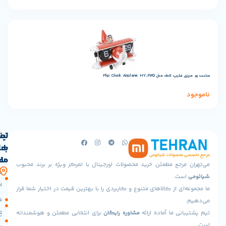
Flip Clock Airplane HY-F
لینک
تماس
با
های
ما
مفید
جع مطمئن خرید محصولات اورجینال با تمرکز ویژه بر برند محبوب
آدرس
صفحه
حساب
.
ما
اصلی
کاربری
 از کالاهای متنوع و کاربردی را با بهترین قیمت در اختیار شما قرار
تهران،پونک
سیاست
فروشگاه
جنوبی،
مرجوعی
 ما آماده ارائه
مشاوره رایگان
برای انتخابی مطمئن و هوشمندانه
خیابان
تماس
شهید