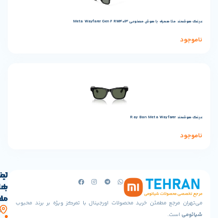
 هوش مصنوعی Meta Wayfarer Gen 2 RW4013
لینک
تماس
با
های
ما
مفید
جع مطمئن خرید محصولات اورجینال با تمرکز ویژه بر برند محبوب
آدرس
صفحه
حساب
.