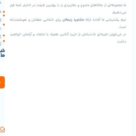
ما
اصلی
کاربری
 از کالاهای متنوع و کاربردی را با بهترین قیمت در اختیار شما قرار
تهران،پونک
سیاست
فروشگاه
جنوبی،
مرجوعی
 ما آماده ارائه
مشاوره رایگان
برای انتخابی مطمئن و هوشمندانه
خیابان
تماس
شهید
با ما
نحوه
برادران
تجربه‌ای لذت‌بخش از خرید آنلاین همراه با اعتماد و آرامش خواهید
خرید
درباره
خوش
اقساطی
ما
طینت،
خبرنامه
بلوار
ما
عدل،
پلاک
3
(تحویل
حضوری
ثبت
:
میدان
آزادی
نبش
نورانی
پلاک
570)
آدرس
ایمیل