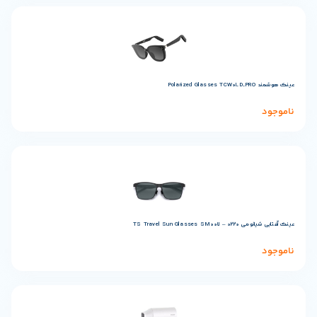
TS Travel Sun