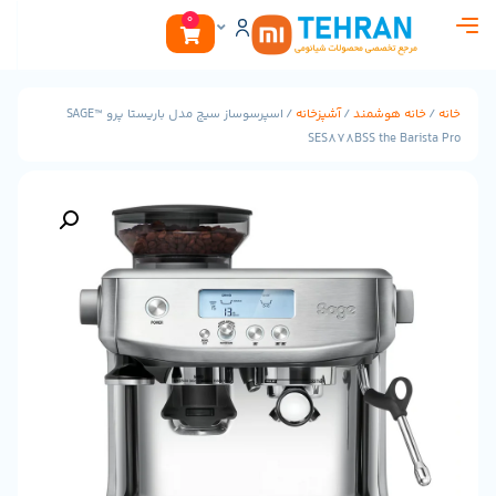
0
هوشمند
/
آشپزخانه
/ اسپرسوساز سیج مدل باریستا پرو ™SAGE
SES878BSS the 