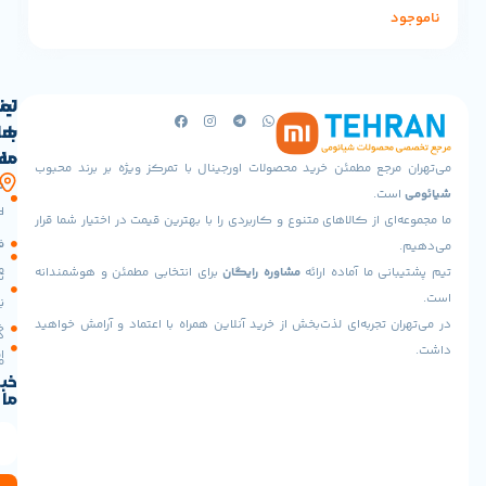
ناموجود
لینک
تماس
با
های
ما
مفید
جع مطمئن خرید محصولات اورجینال با تمرکز ویژه بر برند محبوب
آدرس
صفحه
حساب
.
ما
اصلی
کاربری
 از کالاهای متنوع و کاربردی را با بهترین قیمت در اختیار شما قرار
تهران،پونک
سیاست
فروشگاه
جنوبی،
مرجوعی
 ما آماده ارائه
مشاوره رایگان
برای انتخابی مطمئن و هوشمندانه
خیابان
تماس
شهید
با ما
نحوه
برادران
تجربه‌ای لذت‌بخش از خرید آنلاین همراه با اعتماد و آرامش خواهید
خرید
درباره
خوش
اقساطی
ما
طینت،
خبرنامه
بلوار
ما
عدل،
پلاک
مناسب قهوه آسیاب یک اسپرسوی خوش طعم و تهیه کنید.
3
پورتا فیلتر 54mm با دوز 19-22 گرم کلید اصلی قهوه با عطر و طعم
(تحویل