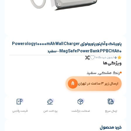
پاوربانک و آداپتور پاورولوژی Powerology 10000mAh Wall Charger
MagSafe Power Ban – سفید
یدگاه)
ی, سفید
ن
ضمانت بازگشت
پرداخت امن
قیمت رقابتی
ول