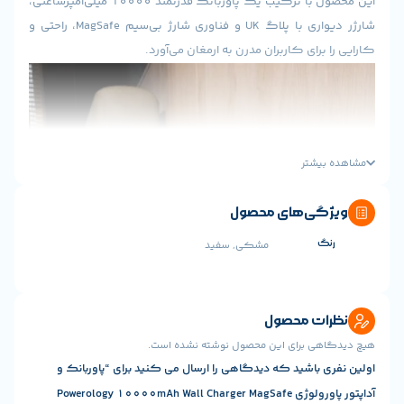
این محصول با ترکیب یک پاوربانک قدرتمند 10000 میلی‌آمپرساعتی،
شارژر دیواری با پلاگ UK و فناوری شارژ بی‌سیم MagSafe، راحتی و
رای کاربران مدرن به ارمغان می‌آورد.
یشتر
ی‌های محصول
مشکی, سفید
ت محصول
ی برای این محصول نوشته نشده است.
باشید که دیدگاهی را ارسال می کنید برای “پاوربانک و
آداپتور پاورولوژی Powerology 10000mAh Wall Charger MagSafe