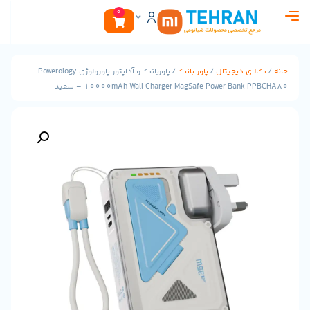
0
 دیجیتال
/
پاور بانک
/ پاوربانک و آداپتور پاورولوژی Powerology
10000mAh Wall Charger MagSafe Power B – سفید