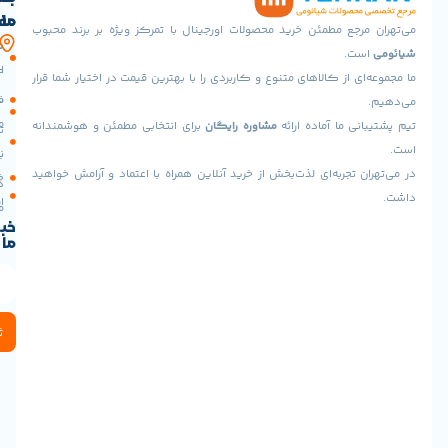
ما
مفید
فناوری MagSafe این پاوربانک امکان اتصال مغناطیسی دقیق و ایمن
جع مطمئن خرید محصولات اورجینال با تمرکز ویژه بر برند محبوب
آدرس
صفحه
حساب
به دستگاه‌های اپل مانند سری iPhone 12 و بالاتر را فراهم می‌کند.
.
ما
اصلی
کاربری
 از کالاهای متنوع و کاربردی را با بهترین قیمت در اختیار شما قرار
شارژ بی‌سیم را آسان و بدون نیاز به تنظیم دستی موقعیت
تهران،پونک
سیاست
فروشگاه
ئه می‌دهد.
جنوبی،
مرجوعی
 ما آماده ارائه
مشاوره رایگان
برای انتخابی مطمئن و هوشمندانه
خیابان
تماس
شهید
با ما
نحوه
برادران
تجربه‌ای لذت‌بخش از خرید آنلاین همراه با اعتماد و آرامش خواهید
خرید
درباره
خوش
اقساطی
ما
طینت،
خبرنامه
بلوار
ما
عدل،
پلاک
3
(تحویل
حضوری
ثبت
:
میدان
آزادی
نبش
نورانی
پلاک