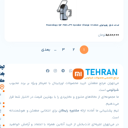
Powerology Q
ان
…
بعدی
3
2
1
لینک
تماس
با
های
ما
مفید
جع مطمئن خرید محصولات اورجینال با تمرکز ویژه بر برند محبوب
آدرس
صفحه
حساب
.
ما
اصلی
کاربری
 از کالاهای متنوع و کاربردی را با بهترین قیمت در اختیار شما قرار
تهران،پونک
سیاست
فروشگاه
جنوبی،
مرجوعی
 ما آماده ارائه
مشاوره رایگان
برای انتخابی مطمئن و هوشمندانه
خیابان
تماس
شهید
با ما
نحوه
برادران
تجربه‌ای لذت‌بخش از خرید آنلاین همراه با اعتماد و آرامش خواهید
خرید
درباره