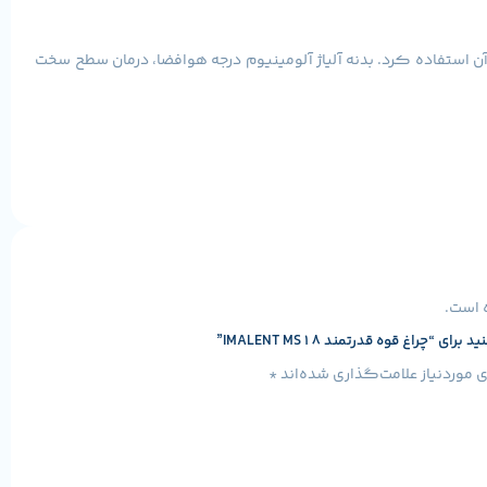
ن استفاده کرد. بدنه آلیاژ آلومینیوم درجه هوافضا، درمان سطح سخت
قدرتمندترین چراغ قوه در جهان است. چراغ قوه شارژی MS18 با ساختاری محکم و روشنایی کور، همراه با 18 عدد LED های لومن دوم Cree XHP70، حداکثر خروجی تا 100000 لومن و حداکثر فاصله پرتو تا 1350 متر
 است.
4 فوت) ارائه می شود. مناسب برای قطع برق، کمپینگ، پیاده روی، غارنوردی، کاوش و غیره. پرتو عریض فوق العاده روشن و 9 حالت: پرتو فوق عریض بدون زحمت کل اتاق یا حیاط خلوت را روشن می کند.
راغ قوه قدرتمند IMALENT MS18”
روشنایی آن 50 برابر بیشتر از چراغ های اتومبیل است. 9 تنظیمات جایگزین نیاز به چند چراغ قوه:(700lm/2000lm/5000lm/10000lm/22000lm|30000lm/60000lm/100000lm/strobe). و این چراغ قوه LED
موردنیاز علامت‌گذاری شده‌اند
*
 هر کیت خانگی یا اضطراری یک افزودنی کاربردی ایجاد می کند.