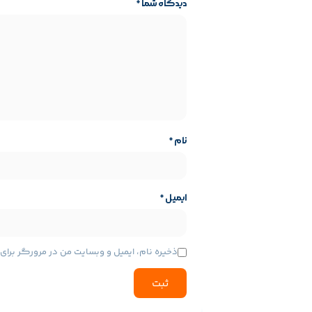
دیدگاه شما
*
آلیاژ آلومینیوم با کارایی بالا ساخته شده، محکم و بادوام است و به گونه ای طراحی 
 و غبار IP56 است که باعث دوام و استحکام بیشتر چراغ قوه می شود.
نام
*
ایمیل
*
ذخیره نام، ایمیل و وبسایت من در مرورگر برا