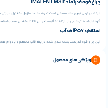
چراغ قوه قدرتمند IMALENT MS18
درخشان ترین نوری که ممکن است تجربه کنید.ماژول کنترل حرارتی داخل
آنودایز شده ترکیبی از بازتابنده آلومینیومی OP شیشه ای بسیار شفاف معدنی و شیشه ای با پوشش ضد انعکاس.
استاندارد IP56 ضد آب
این چراغ قوه قدرتمند بسته بندی شده در یک قاب محکم و بادوام همراه با بند، شارژر و حلقه ه
چراغ قوه قدرتمند IMALENT MS18
ویژگی‌های محصول
توسط یک بسته باتری قابل شارژ (شامل) تغذیه می شود که به صرفه جو
صفحه نمایش OLED
صفحه دیجیتال چراغ قوه روشن سطح برق خود را نشان می دهد، سپس به 