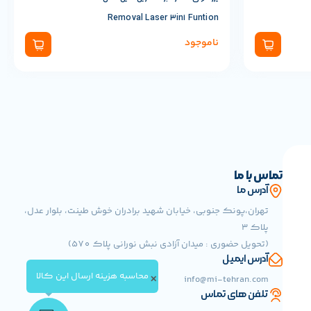
Removal Laser 3in1 Funtion
ناموجود
تماس با ما
آدرس ما
تهران،پونک جنوبی، خیابان شهید برادران خوش طینت، بلوار عدل،
پلاک 3
(تحویل حضوری : میدان آزادی نبش نورانی پلاک 570)
آدرس ایمیل
محاسبه هزینه ارسال این کالا
info@mi-tehran.com
✕
تلفن های تماس