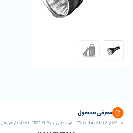
معرفی محصول
MS18 از 18 قطعه LED 2nd آمریکایی CREE XHP70 با حداکثر خروجی تا 100000 لومن و برد طولانی تا 1350 متر استفاده می کند.