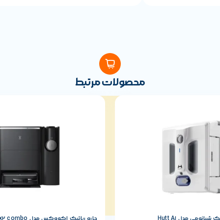
محصولات مرتبط
یائومی مدل Hutt A1
جارو رباتیک اکووکس مدل x2 combo