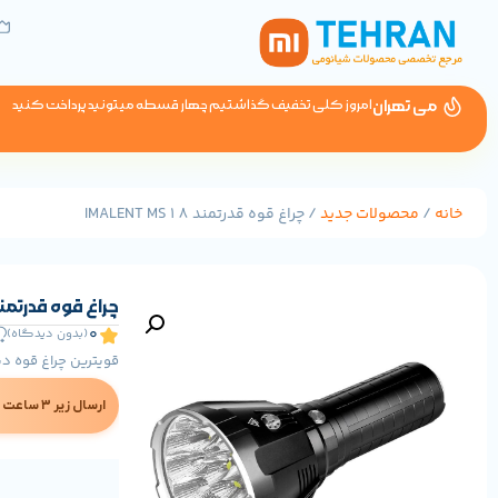
می تهران
امروز کلی تخفیف گذاشتیم چهار قسطه میتونید پرداخت کنید
خانه
/
محصولات جدید
/ چراغ قوه قدرتمند IMALENT MS18
چراغ قوه قدرتمند ALENT MS18
0
(بدون دیدگاه)
قویترین چراغ قوه دنیا imalent ms18 محصول کشور 
ارسال زیر ۳ ساعت در تهران