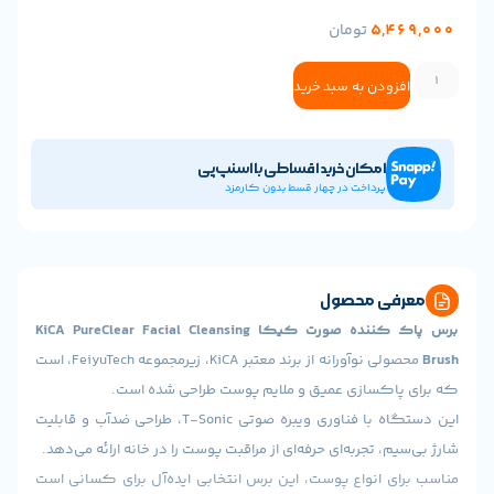
5,
تومان
ودن به سبد خرید
امکان خرید اقساطی با اسنپ‌پی
پرداخت در چهار قسط بدون کارمزد
ی محصول
برس پاک کننده صورت کیکا KiCA PureClear Facial Cleansing
محصولی نوآورانه از برند معتبر KiCA، زیرمجموعه FeiyuTech، است
اکسازی عمیق و ملایم پوست طراحی شده است.
این دستگاه با فناوری ویبره صوتی T-Sonic، طراحی ضدآب و قابلیت
، تجربه‌ای حرفه‌ای از مراقبت پوست را در خانه ارائه می‌دهد.
 انواع پوست، این برس انتخابی ایده‌آل برای کسانی است