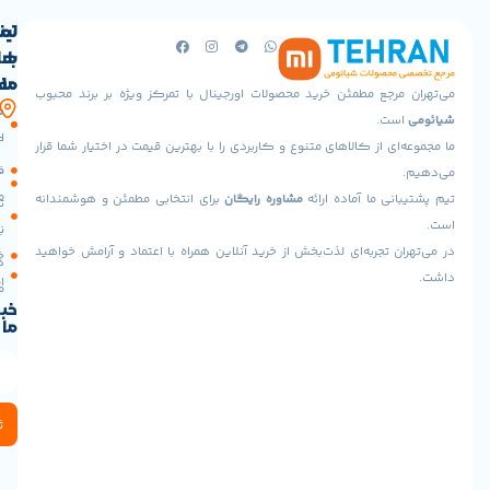
لینک
تماس
با
های
ما
مفید
جع مطمئن خرید محصولات اورجینال با تمرکز ویژه بر برند محبوب
آدرس
صفحه
حساب
.
ما
اصلی
کاربری
 از کالاهای متنوع و کاربردی را با بهترین قیمت در اختیار شما قرار
تهران،پونک
سیاست
فروشگاه
جنوبی،
مرجوعی
 ما آماده ارائه
مشاوره رایگان
برای انتخابی مطمئن و هوشمندانه
خیابان
تماس
شهید
با ما
نحوه
برادران
تجربه‌ای لذت‌بخش از خرید آنلاین همراه با اعتماد و آرامش خواهید
خرید
درباره
خوش
اقساطی
ما
طینت،
خبرنامه
بلوار
برس پاک کننده صورت کیکا KiCA PureClear Facial
ما
عدل،
Cleansi
پلاک
3
(تحویل
حضوری
 و جمع‌وجور
، مناسب برای حمل در کیف یا چمدان.
ثبت
:
حی ارگونومیک با بدنه‌ای خوش‌دست که استفاده
میدان
انی‌مدت می‌کند.
آزادی