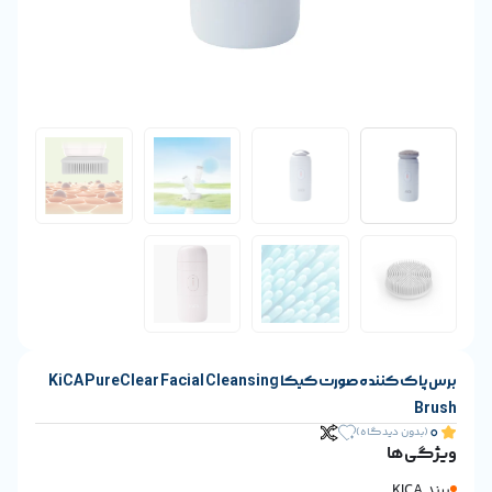
برس پاک کننده صورت کیکا KiCA PureClear Facial Cleansing
یدگاه)