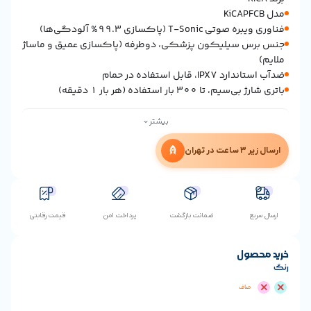
T- (پاکسازی 99.3% آلودگی‌ها)
سیلیکون پزشکی، دوطرفه (پاکسازی عمیق و ماساژ
ابل استفاده در حمام
30 بار استفاده (هر بار 1 دقیقه)
⌄
بیشتر
ن
ضمانت بازگشت
پرداخت امن
قیمت رقابتی
ول
اف