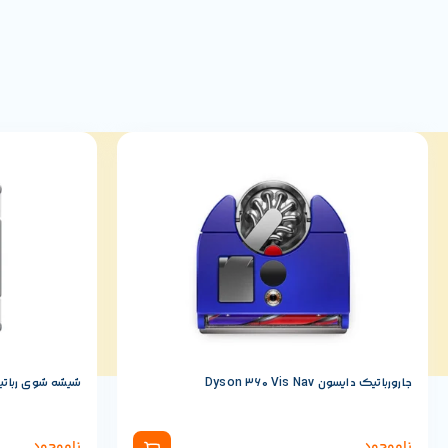
جارورباتیک دایسون Dyson 360 Vis Nav
شیشه شوی رباتیک ش
ناموجود
ناموجود