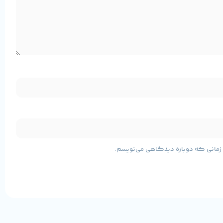
قطع برق تضمین می کند.
ا
این دستگاه مخصوص گربه‌ها و سگ ها ​​طراحی شده است و می‌تواند 1.8 کیلوگرم غذای خشک را حدوداً ذخیره کند. برای حیوانات خانگی، برای یک گربه بزرگ یا سگ کوچک به مدت 15 تا 20 روز در حالی که صاحب
ی زمانی که دوباره دیدگاهی می‌نویسم.