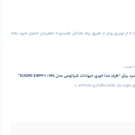
نی نرم و منعطف و تیغه های توزیع در بیش از 10000 چرخه توزیع آزمایش شده است تا از توزیع روان از طریق یک کانال گسترده اطمینان حاصل شود که
 است.
ظرف غذا خوری حیوانات شیائومی مدل XIAOMI XWPF01MG”
موردنیاز علامت‌گذاری شده‌اند
*
ده می شود.