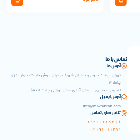
تماس با ما
آدرس ما
تهران،پونک جنوبی، خیابان شهید برادران خوش طینت، بلوار عدل،
پلاک 3
(تحویل حضوری : میدان آزادی نبش نورانی پلاک 570)
آدرس ایمیل
info@mi-tehran.com
تلفن های تماس
61 64 100 0921
02191011299