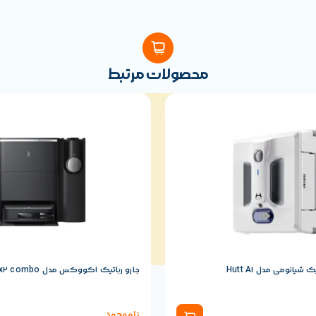
محصولات مرتبط
یائومی مدل Hutt A1
جارو رباتیک اکووکس مدل x2 combo
ناموجود