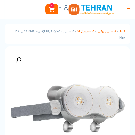
0
ر برقی
/
ماساژور skg
/ ماساژور گردن حرفه ای برند SKG مدل H7