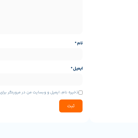
باتریش الکی مصرف نشه! یعنی هم عمر باتری بیشتره، هم دیگه لازم نیست 
نام
*
ایمیل
*
ذخیره نام، ایمیل و وبسایت من در مرورگر برا