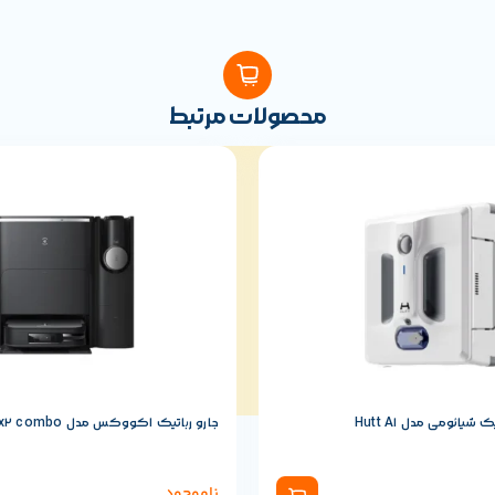
محصولات مرتبط
یائومی مدل Hutt A1
جارو رباتیک اکووکس مدل x2 combo
ناموجود