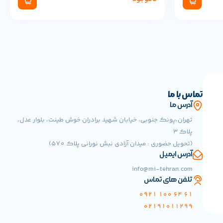
تماس با ما
آدرس ما
تهران،پونک جنوبی، خیابان شهید برادران خوش طینت، بلوار عدل،
پلاک 3
(تحویل حضوری : میدان آزادی نبش نورانی پلاک 570)
آدرس ایمیل
info@mi-tehran.com
تلفن های تماس
61 64 100 0921
02191011299