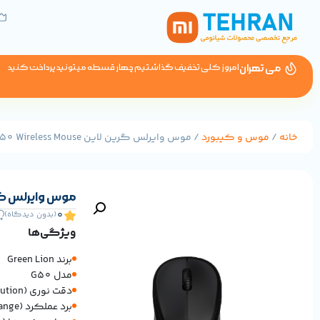
می تهران
امروز کلی تخفیف گذاشتیم چهار قسطه میتونید پرداخت کنید
خانه
/
موس و کیبورد
/ موس وایرلس گرین لاین Green Lion G50 Wireless Mouse
موس وایرلس گرین لاین eless Mouse
0
(بدون دیدگاه)
ویژگی‌ها
برند Green Lion
مدل G50
دقت نوری (Optical Resolution) 1200 DPI
برد عملکرد (Operating Range) ۱۰ متر