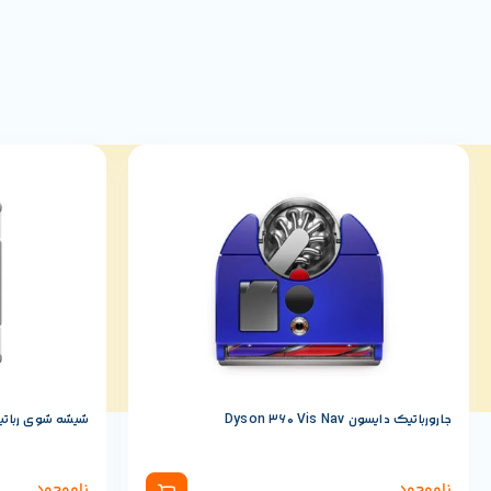
جارورباتیک دایسون Dyson 360 Vis Nav
شیشه شوی رباتیک ش
ناموجود
ناموجود