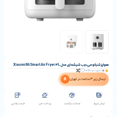
یشه ای مدل Xiaomi Mi Smart Air Fryer 4L
یدگاه)
ن
ضمانت بازگشت
پرداخت امن
قیمت رقابتی