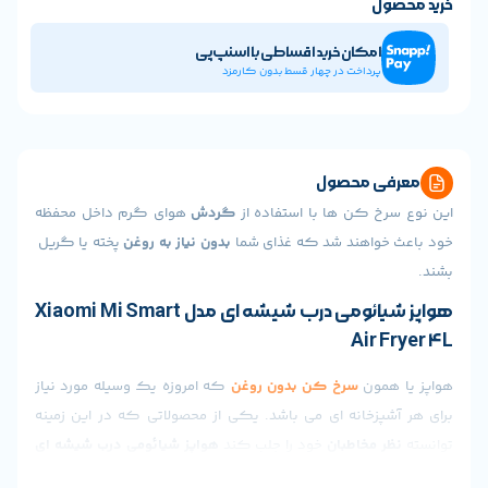
ول
امکان خرید اقساطی با اسنپ‌پی
پرداخت در چهار قسط بدون کارمزد
ی محصول
رخ کن ها با استفاده از
گردش
هوای گرم داخل محفظه
خواهند شد که غذای شما
بدون نیاز به روغن
پخته یا گریل
هواپز شیائومی درب شیشه ای مدل Xiaomi Mi Smart
Air 
همون
سرخ کن بدون روغن
که امروزه یک وسیله مورد نیاز
پزخانه ای می باشد. یکی از محصولاتی که در این زمینه
ر مخاطبان
خود را جلب کند
هواپز شیائومی درب شیشه ای
هست که مخزن 4 لیتری دارد