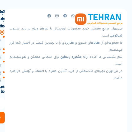
لینک
تماس
با
های
ما
مفید
جع مطمئن خرید محصولات اورجینال با تمرکز ویژه بر برند محبوب
آدرس
صفحه
حساب
.
ما
اصلی
کاربری
 از کالاهای متنوع و کاربردی را با بهترین قیمت در اختیار شما قرار
تهران،پونک
سیاست
فروشگاه
جنوبی،
مرجوعی
 ما آماده ارائه
مشاوره رایگان
برای انتخابی مطمئن و هوشمندانه
خیابان
تماس
شهید
با ما
نحوه
برادران
تجربه‌ای لذت‌بخش از خرید آنلاین همراه با اعتماد و آرامش خواهید
خرید
درباره
خوش
اقساطی
ما
طینت،
خبرنامه
بلوار
ما
عدل،
پلاک
3
(تحویل
حضوری
ثبت
:
میدان