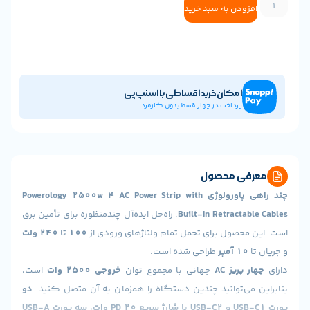
ودن به سبد خرید
امکان خرید اقساطی با اسنپ‌پی
پرداخت در چهار قسط بدون کارمزد
ی محصول
چند راهی پاورولوژی Powerology 2500w 4 AC Power Strip with
Built-In Retracta
، راه‌حل ایده‌آل چندمنظوره برای تأمین برق
حصول برای تحمل تمام ولتاژهای ورودی از
۱۰۰
تا
۲۴۰ ولت
۱ آمپر
طراحی شده است.
ریز AC
جهانی با مجموع توان
خروجی ۲۵۰۰ وات
است،
ی‌توانید چندین دستگاه را همزمان به آن متصل کنید.
دو
و
USB-C2
با
شارژ سریع PD ۲۰ وات
،
سه پورت USB-A